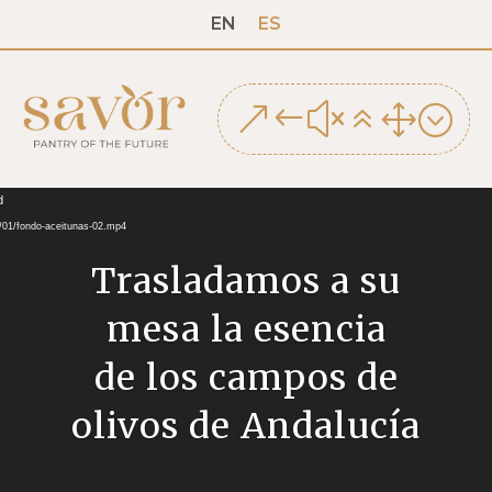
EN
ES
&#x61;
Reproductor
d
de
3/01/fondo-aceitunas-02.mp4
vídeo
Trasladamos a su
mesa la esencia
de los campos de
olivos de Andalucía